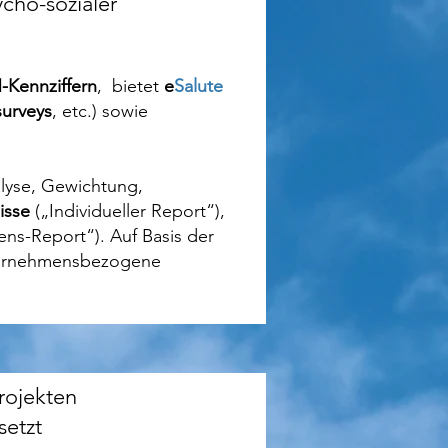
ycho-sozialer
Kennziffern
, bietet
e
Salute
urveys
, etc.) sowie
alyse, Gewichtung,
isse
(„Individueller Report“),
ns-Report“). Auf Basis der
nternehmensbezogene
projekten
setzt