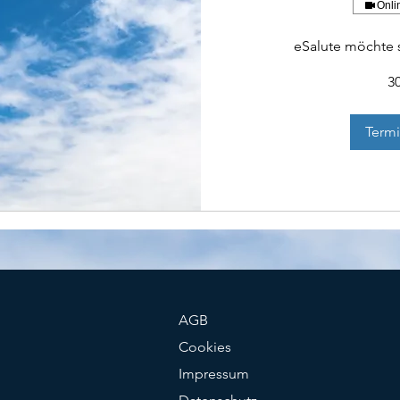
Onli
eSalute möchte s
3
Termi
AGB
Cookies
Impressum