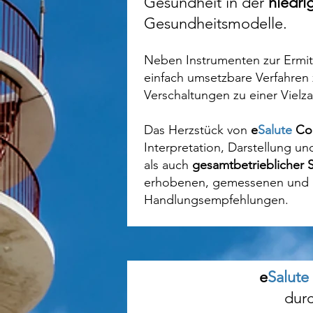
Gesundheit in der
niedri
Gesundheitsmodelle.
Neben Instrumenten zur Ermitt
einfach umsetzbare Verfahren
Verschaltungen zu einer Vielz
Das Herzstück von
e
Salute
Cor
Interpretation, Darstellung 
als auch
gesamtbetrieblicher 
erhobenen, gemessenen und b
Handlungsempfehlungen.
e
Salute
durc