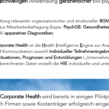
gschwelligen
Anwendung
ganzheitlicher
bio-ps
lung relevanter organisatorischer und struktureller
BGM-
 zur Mitarbeiterbefragung (bspw.
PsychGB
,
Gesundheitss
ahl
apparativer Diagnostiken
.
porate Health
ist die
H
ealth
I
ntelligence
E
ngine zur An
und Kommunikation sowohl
individueller Teilnehmerergebn
Situationen, Prognosen und Entwicklungen
(„Unternehme
erechneten Daten erstellt die
HIE
individuelle und u
Corporate Health
wird bereits in einigen Pilot
h Firmen sowie Kostenträger erfolgreich einge