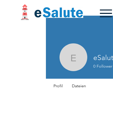
eSalut
eSalutete
0
Follower
Profil
Dateien