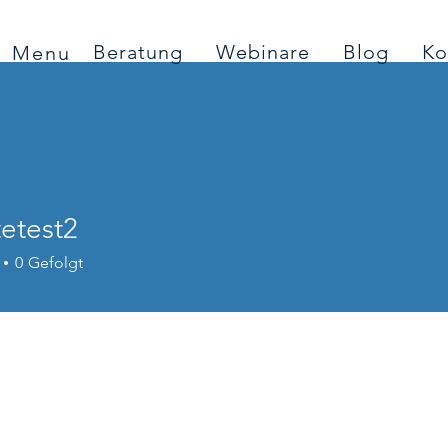
Beratung
Webinare
Blog
Ko
Menu
etest2
st2
0
Gefolgt