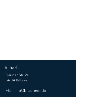
BITsoft
Dauner Str. 2a
54634 Bitburg
Mail:
info@bitsoftnet.de
Tel:
+49 (0)6561 -9426 -10