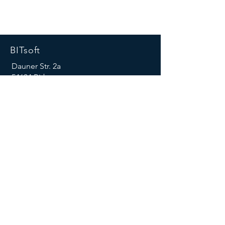
BITsoft
Dauner Str. 2a
54634 Bitburg
Mail:
info@bitsoftnet.de
Tel:
+49 (0)6561 -9426 -10
Fax:
+49 (0)6561 -9426 -15
Folgen Sie uns
© 2024 by BITsoft - All Rights Reserved