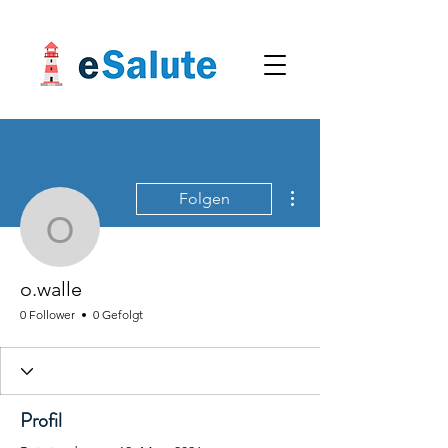
Weitere Optionen
Folgen
o.walle
o.walle
0 Follower
0 Gefolgt
Profil