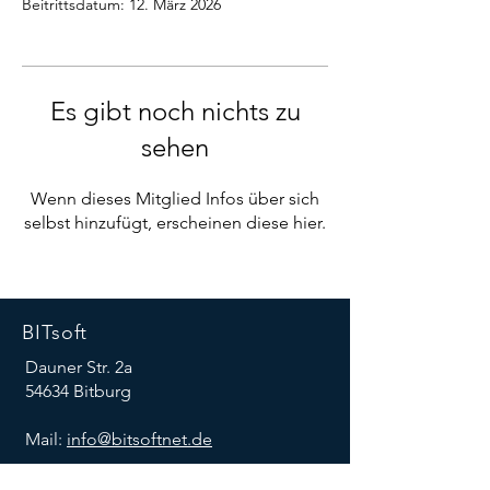
Beitrittsdatum: 12. März 2026
Es gibt noch nichts zu
sehen
Wenn dieses Mitglied Infos über sich
selbst hinzufügt, erscheinen diese hier.
BITsoft
Dauner Str. 2a
54634 Bitburg
Mail:
info@bitsoftnet.de
Tel:
+49 (0)6561 -9426 -10