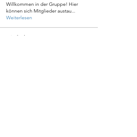
Willkommen in der Gruppe! Hier
können sich Mitglieder austau
...
Weiterlesen
Mitglieder
mayuri kathade
Folgen
Galadriel Gala
Folgen
Michael Lutz
Folgen
Daeron Daeron
Folgen
Alle Mitglieder anzeigen (4)
BITsoft
Dauner Str. 2a